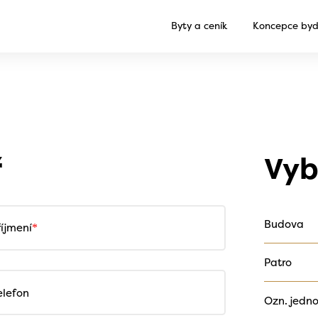
Byty a ceník
Koncepce byd
ř
Vyb
Budova
říjmení
Patro
elefon
Ozn. jedno