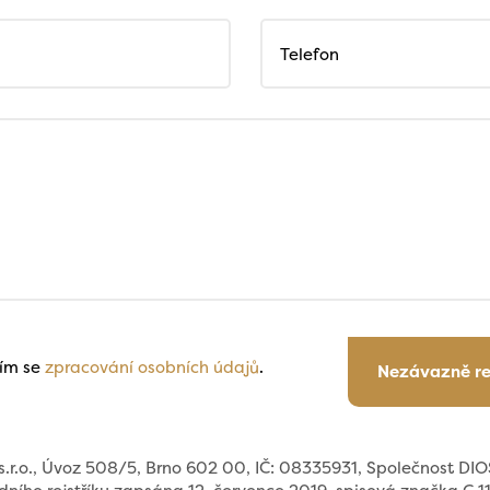
Telefon
ím se
zpracování osobních údajů
.
Nezávazně r
.r.o., Úvoz 508/5, Brno 602 00, IČ: 08335931, Společnost DIOS