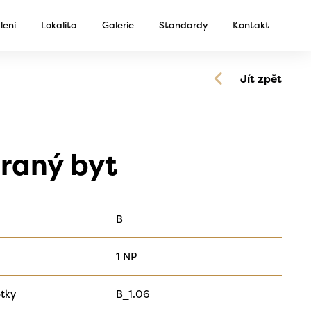
lení
Lokalita
Galerie
Standardy
Kontakt
Jít zpět
raný byt
B
1 NP
tky
B_1.06