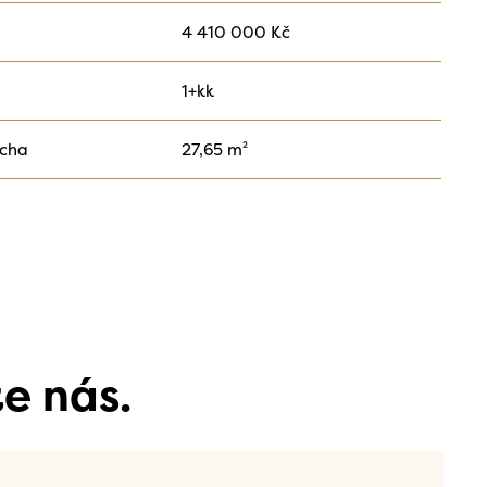
4 410 000 Kč
1+kk
ocha
27,65 m²
e nás.