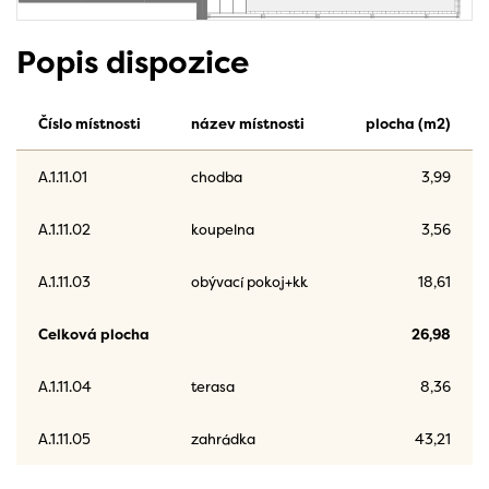
Popis dispozice
Číslo místnosti
název místnosti
plocha (m2)
A.1.11.01
chodba
3,99
A.1.11.02
koupelna
3,56
A.1.11.03
obývací pokoj+kk
18,61
Celková plocha
26,98
A.1.11.04
terasa
8,36
A.1.11.05
zahrádka
43,21