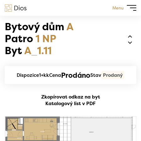
Menu
Bytový dům
A
Patro
1 NP
Byt
A_1.11
Prodáno
Dispozice
1+kk
Cena
Stav
Prodaný
Zkopírovat odkaz na byt
Katalogový list v PDF