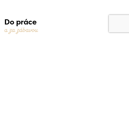
Do práce
a za zábavou
Pracovní příležitosti jsou blíž, než si myslíte. Kousek od
rezidence stojí CT Park Modřice, přímo v Brně najdete
třeba Business park ve Štýřicích, Titanium na Nových
Sadech, Vlněnu u Dornychu a další kancelářské
komplexy. Výhody dopravního spojení jsou
nadstandartní - velmi blízká autobusová MHD zastávka
Husova, vlakové nádraží, díky němuž jste na Hlavním
vlakovém nádraží v Brně během 7 minut, napojení na
dálnici či cyklostezka, která vás doveze až k Winning
Group Aréně.