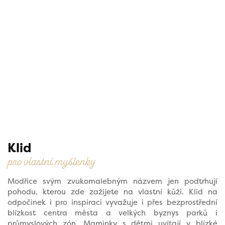
Klid
pro vlastní myšlenky
Modřice svým zvukomalebným názvem jen podtrhují
pohodu, kterou zde zažijete na vlastní kůži. Klid na
odpočinek i pro inspiraci vyvažuje i přes bezprostřední
blízkost centra města a velkých byznys parků i
průmyslových zón. Maminky s dětmi uvítají v blízké