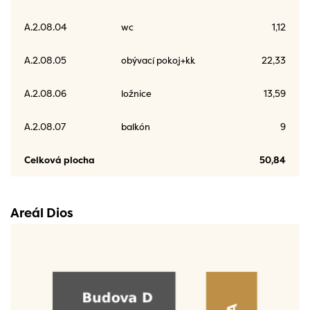
A.2.08.04
wc
1,12
A.2.08.05
obývací pokoj+kk
22,33
A.2.08.06
ložnice
13,59
A.2.08.07
balkón
9
Celková plocha
50,84
Areál Dios