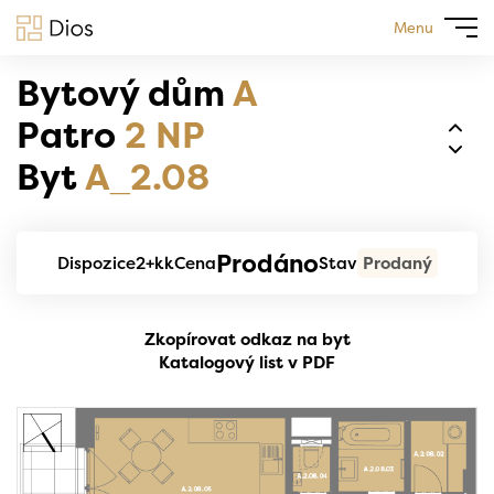
Menu
Bytový dům
A
Patro
2 NP
Byt
A_2.08
Prodáno
Dispozice
2+kk
Cena
Stav
Prodaný
Zkopírovat odkaz na byt
Katalogový list v PDF