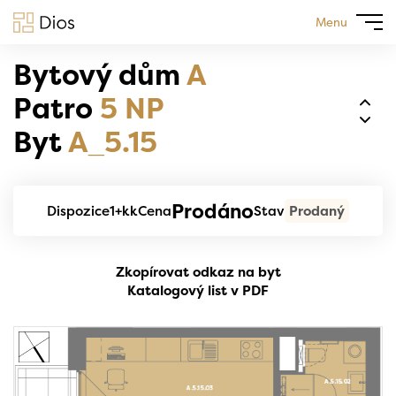
Menu
Bytový dům
A
Patro
5 NP
Byt
A_5.15
Prodáno
Dispozice
1+kk
Cena
Stav
Prodaný
Zkopírovat odkaz na byt
Katalogový list v PDF