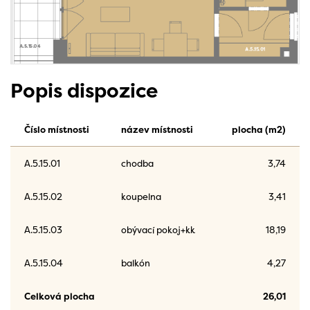
Popis dispozice
Číslo místnosti
název místnosti
plocha (m2)
A.5.15.01
chodba
3,74
A.5.15.02
koupelna
3,41
A.5.15.03
obývací pokoj+kk
18,19
A.5.15.04
balkón
4,27
Celková plocha
26,01