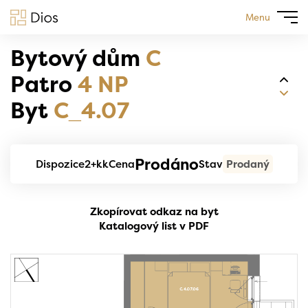
Menu
Bytový dům
C
Patro
4 NP
Byt
C_4.07
Prodáno
Dispozice
2+kk
Cena
Stav
Prodaný
Zkopírovat odkaz na byt
Katalogový list v PDF