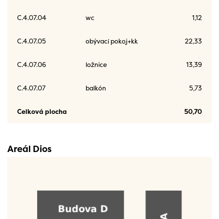
C.4.07.04
wc
1,12
C.4.07.05
obývací pokoj+kk
22,33
C.4.07.06
ložnice
13,39
C.4.07.07
balkón
5,73
Celková plocha
50,70
Areál Dios