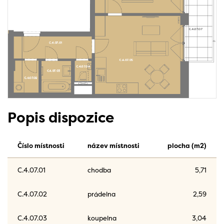
Popis dispozice
Číslo místnosti
název místnosti
plocha (m2)
C.4.07.01
chodba
5,71
C.4.07.02
prádelna
2,59
C.4.07.03
koupelna
3,04