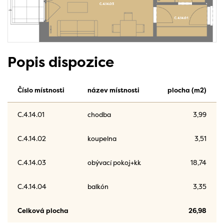
Popis dispozice
Číslo místnosti
název místnosti
plocha (m2)
C.4.14.01
chodba
3,99
C.4.14.02
koupelna
3,51
C.4.14.03
obývací pokoj+kk
18,74
C.4.14.04
balkón
3,35
Celková plocha
26,98