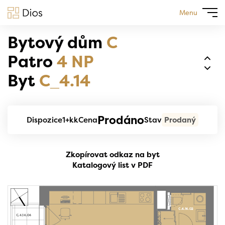
Menu
Bytový dům
C
Patro
4 NP
Byt
C_4.14
Prodáno
Dispozice
1+kk
Cena
Stav
Prodaný
Zkopírovat odkaz na byt
Katalogový list v PDF