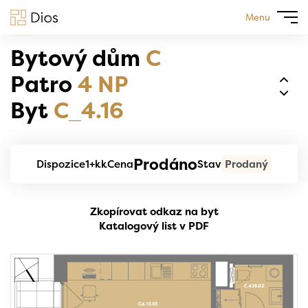
Menu
Bytový dům
C
Patro
4 NP
Byt
C_4.16
Prodáno
Dispozice
1+kk
Cena
Stav
Prodaný
Zkopírovat odkaz na byt
Katalogový list v PDF