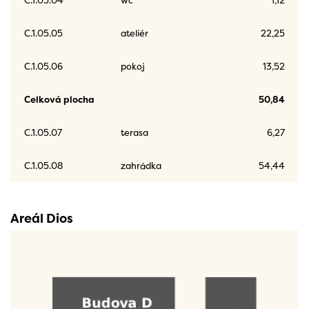
C.1.05.05
ateliér
22,25
C.1.05.06
pokoj
13,52
Celková plocha
50,84
C.1.05.07
terasa
6,27
C.1.05.08
zahrádka
54,44
Areál Dios