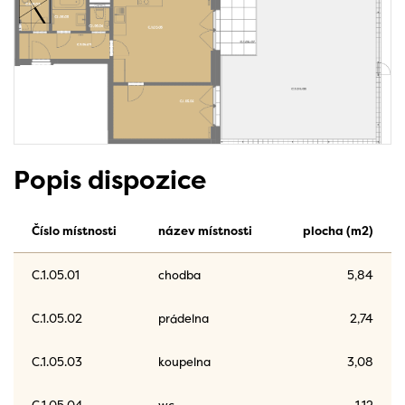
Popis dispozice
Číslo místnosti
název místnosti
plocha (m2)
C.1.05.01
chodba
5,84
C.1.05.02
prádelna
2,74
C.1.05.03
koupelna
3,08
C.1.05.04
wc
1,12