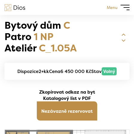
Menu
Bytový dům
C
Patro
1 NP
Ateliér
C_1.05A
Dispozice
2+kk
Cena
6 450 000 Kč
Stav
Volný
Zkopírovat odkaz na byt
Katalogový list v PDF
Nezávazně rezervovat