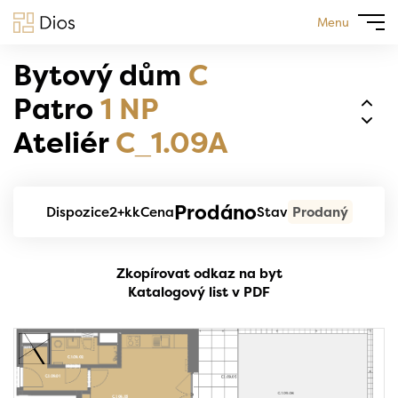
Menu
Bytový dům
C
Patro
1 NP
Ateliér
C_1.09A
Prodáno
Dispozice
2+kk
Cena
Stav
Prodaný
Zkopírovat odkaz na byt
Katalogový list v PDF