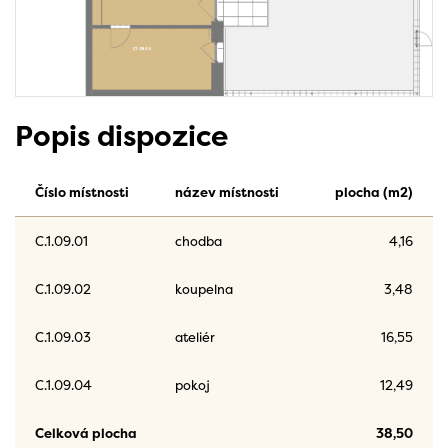
Popis dispozice
Číslo místnosti
název místnosti
plocha (m2)
C.1.09.01
chodba
4,16
C.1.09.02
koupelna
3,48
C.1.09.03
ateliér
16,55
C.1.09.04
pokoj
12,49
Celková plocha
38,50