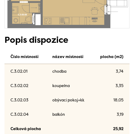
Popis dispozice
Číslo místnosti
název místnosti
plocha (m2)
C.3.02.01
chodba
3,74
C.3.02.02
koupelna
3,35
C.3.02.03
obývací pokoj+kk
18,05
C.3.02.04
balkón
3,19
Celková plocha
25,92