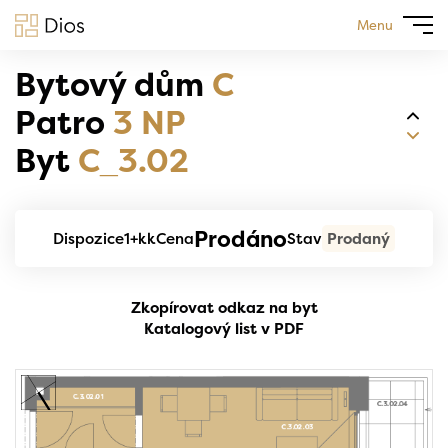
Menu
Bytový dům
C
Patro
3 NP
Byt
C_3.02
Prodáno
Dispozice
1+kk
Cena
Stav
Prodaný
Zkopírovat odkaz na byt
Katalogový list v PDF