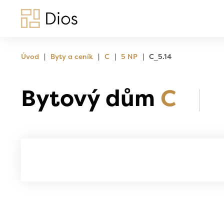
|
|
|
|
Úvod
Byty a ceník
C
5 NP
C_5.14
Bytový dům
C