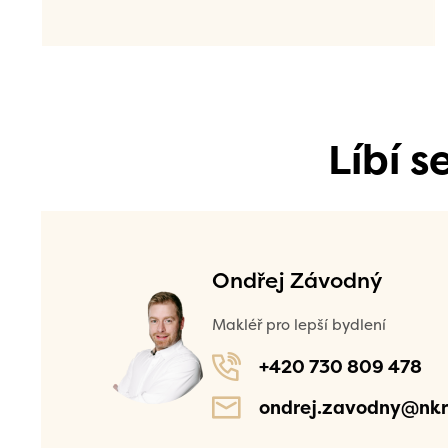
Líbí 
Ondřej Závodný
Makléř pro lepší bydlení
+420 730 809 478
ondrej.zavodny@nkr