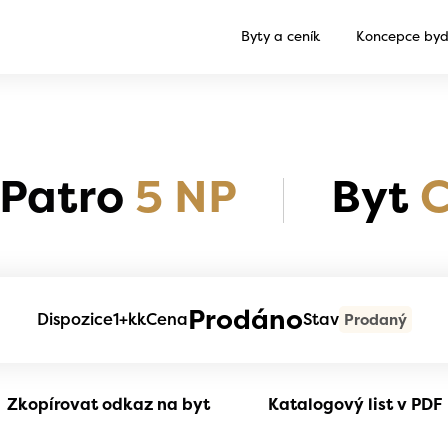
Byty a ceník
Koncepce byd
Patro
5 NP
Byt
C
Prodáno
Dispozice
1+kk
Cena
Stav
Prodaný
Zkopírovat odkaz na byt
Katalogový list v PDF