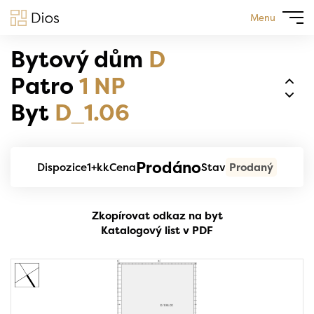
Menu
Bytový dům
D
Patro
1 NP
Byt
D_1.06
Prodáno
Dispozice
1+kk
Cena
Stav
Prodaný
Zkopírovat odkaz na byt
Katalogový list v PDF