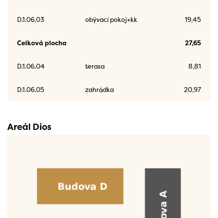
D.1.06.03
obývací pokoj+kk
19,45
Celková plocha
27,65
D.1.06.04
terasa
8,81
D.1.06.05
zahrádka
20,97
Areál Dios