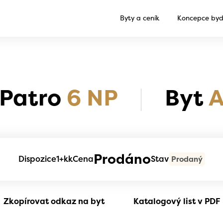
Byty a ceník
Koncepce byd
Patro
6 NP
Byt
A
Prodáno
Dispozice
1+kk
Cena
Stav
Prodaný
Zkopírovat odkaz na byt
Katalogový list v PDF