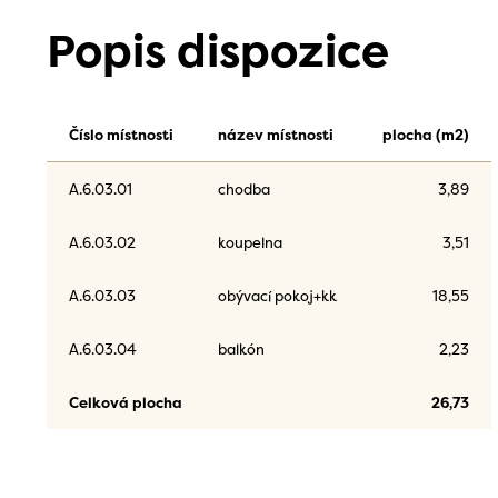
Popis dispozice
Číslo místnosti
název místnosti
plocha (m2)
A.6.03.01
chodba
3,89
A.6.03.02
koupelna
3,51
A.6.03.03
obývací pokoj+kk
18,55
A.6.03.04
balkón
2,23
Celková plocha
26,73