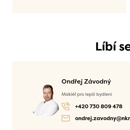
Líbí 
Ondřej Závodný
Makléř pro lepší bydlení
+420 730 809 478
ondrej.zavodny@nkr