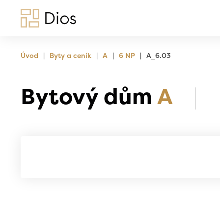
|
|
|
|
Úvod
Byty a ceník
A
6 NP
A_6.03
Bytový dům
A