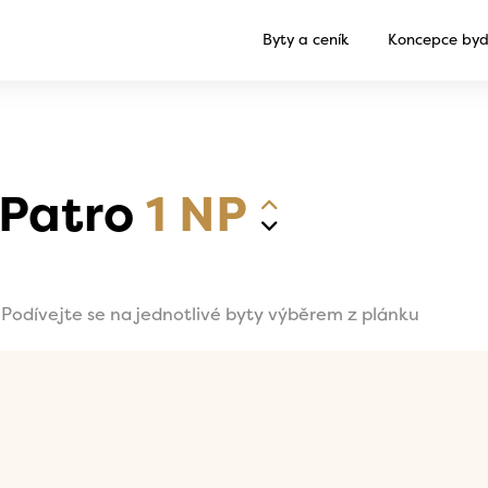
Byty a ceník
Koncepce byd
Patro
1 NP
Podívejte se na jednotlivé byty výběrem z plánku