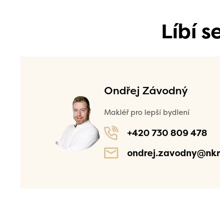
Líbí 
Ondřej Závodný
Makléř pro lepší bydlení
+420 730 809 478
ondrej.zavodny@nkr