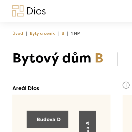
|
|
|
Úvod
Byty a ceník
B
1 NP
Bytový dům
B
Areál Dios