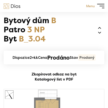
Menu
Bytový dům
B
Patro
3 NP
Byt
B_3.04
Prodáno
Dispozice
2+kk
Cena
Stav
Prodaný
Zkopírovat odkaz na byt
Katalogový list v PDF