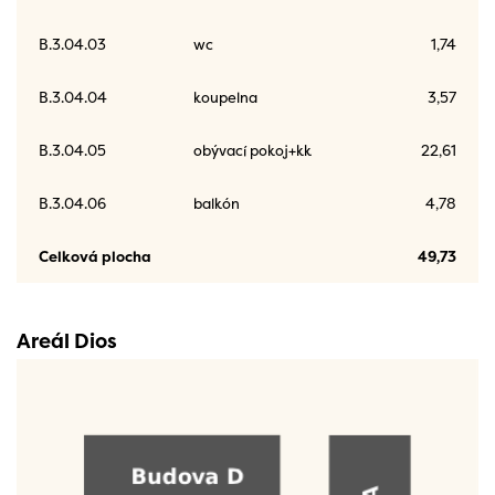
B.3.04.03
wc
1,74
B.3.04.04
koupelna
3,57
B.3.04.05
obývací pokoj+kk
22,61
B.3.04.06
balkón
4,78
Celková plocha
49,73
Areál Dios