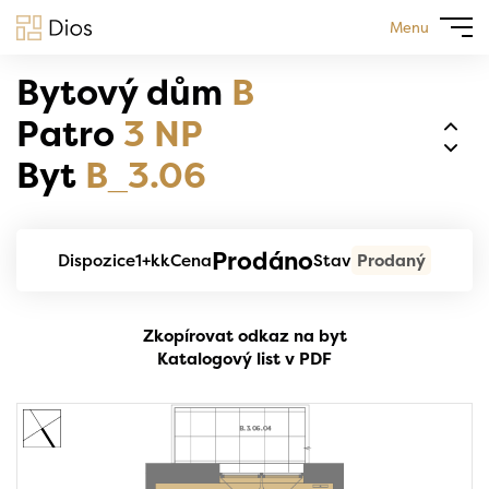
Menu
Bytový dům
B
Patro
3 NP
Byt
B_3.06
Prodáno
Dispozice
1+kk
Cena
Stav
Prodaný
Zkopírovat odkaz na byt
Katalogový list v PDF