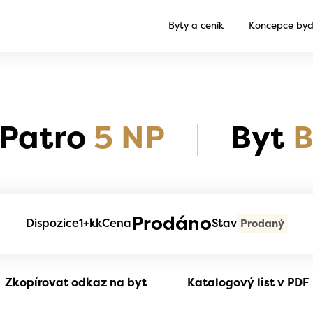
Byty a ceník
Koncepce byd
Patro
5 NP
Byt
B
Prodáno
Dispozice
1+kk
Cena
Stav
Prodaný
Zkopírovat odkaz na byt
Katalogový list v PDF