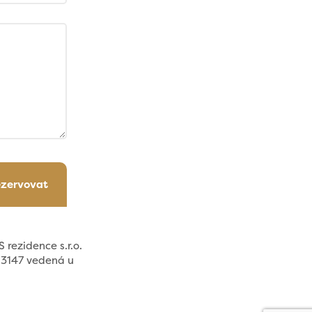
ezervovat
 rezidence s.r.o.
113147 vedená u