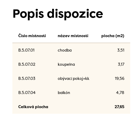
Popis dispozice
Číslo místnosti
název místnosti
plocha (m2)
B.5.07.01
chodba
3,51
B.5.07.02
koupelna
3,17
B.5.07.03
obývací pokoj+kk
19,56
B.5.07.04
balkón
4,78
Celková plocha
27,65