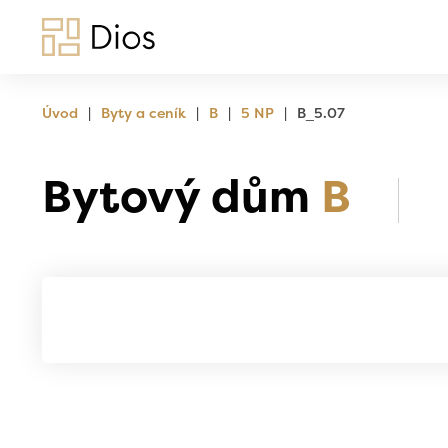
|
|
|
|
Úvod
Byty a ceník
B
5 NP
B_5.07
Bytový dům
B