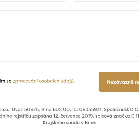
ím se
zpracování osobních údajů
.
Nezávazně r
.r.o., Úvoz 508/5, Brno 602 00, IČ: 08335931, Společnost DIOS
ního rejstříku zapsána 12. července 2019, spisová značka C 
Krajského soudu v Brně.