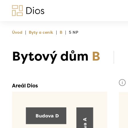
|
|
|
Úvod
Byty a ceník
B
5 NP
Bytový dům
B
Areál Dios