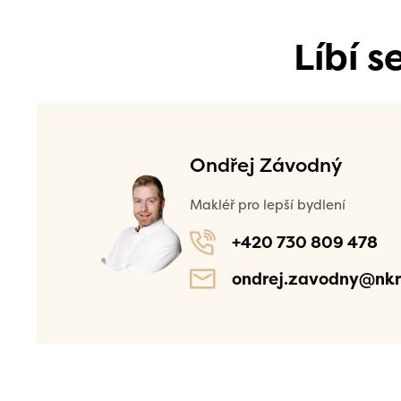
Líbí 
Ondřej Závodný
Makléř pro lepší bydlení
+420 730 809 478
ondrej.zavodny@nkr