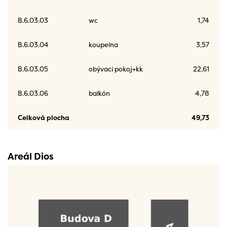
B.6.03.03
wc
1,74
B.6.03.04
koupelna
3,57
B.6.03.05
obývací pokoj+kk
22,61
B.6.03.06
balkón
4,78
Celková plocha
49,73
Areál Dios