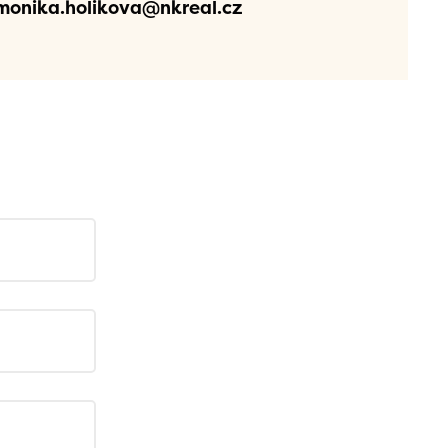
monika.holikova@nkreal.cz