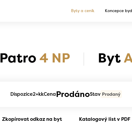
Byty a ceník
Koncepce byd
Patro
4 NP
Byt
A
Prodáno
Dispozice
2+kk
Cena
Stav
Prodaný
Zkopírovat odkaz na byt
Katalogový list v PDF