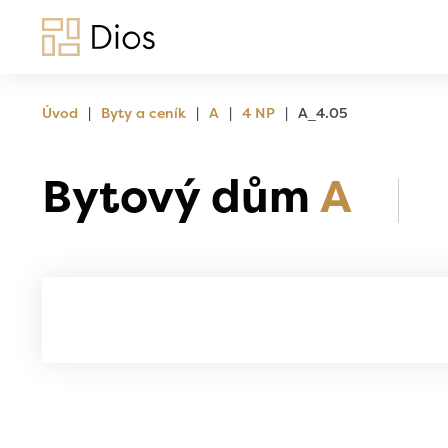
|
|
|
|
Úvod
Byty a ceník
A
4 NP
A_4.05
Bytový dům
A