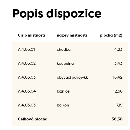
Popis dispozice
Číslo místnosti
název místnosti
plocha (m2)
A.4.05.01
chodba
4,23
A.4.05.02
koupelna
3,43
A.4.05.03
obývací pokoj+kk
16,42
A.4.05.04
ložnice
12,56
A.4.05.05
balkón
7,19
Celková plocha
38,50