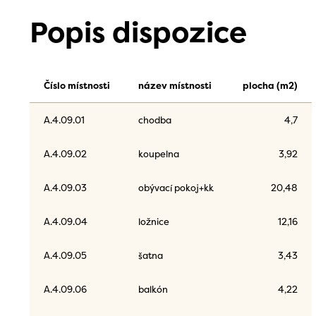
Popis dispozice
Číslo místnosti
název místnosti
plocha (m2)
A.4.09.01
chodba
4,7
A.4.09.02
koupelna
3,92
A.4.09.03
obývací pokoj+kk
20,48
A.4.09.04
ložnice
12,16
A.4.09.05
šatna
3,43
A.4.09.06
balkón
4,22