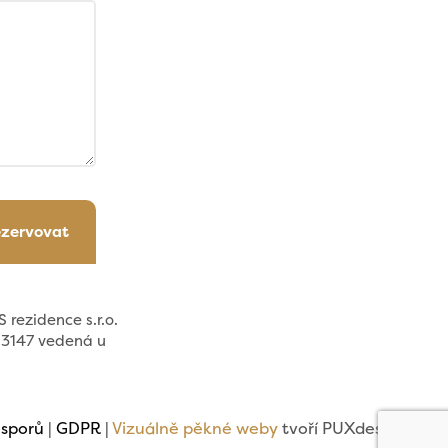
ezervovat
 rezidence s.r.o.
113147 vedená u
 sporů
|
GDPR
|
Vizuálně pěkné weby
tvoří PUXdesign