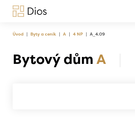
|
|
|
|
Úvod
Byty a ceník
A
4 NP
A_4.09
Bytový dům
A