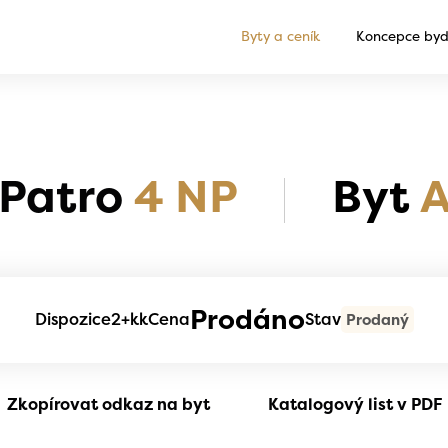
Byty a ceník
Koncepce byd
Patro
4 NP
Byt
A
Prodáno
Dispozice
2+kk
Cena
Stav
Prodaný
Zkopírovat odkaz na byt
Katalogový list v PDF