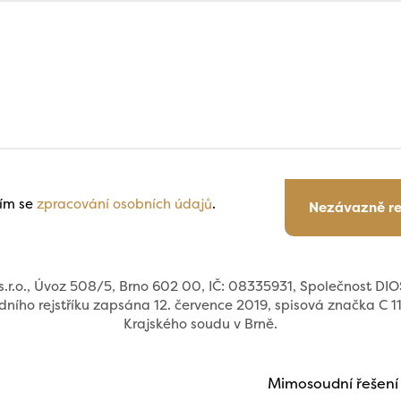
ím se
zpracování osobních údajů
.
Nezávazně r
.r.o., Úvoz 508/5, Brno 602 00, IČ: 08335931, Společnost DIOS
ního rejstříku zapsána 12. července 2019, spisová značka C 
Krajského soudu v Brně.
Mimosoudní řešení