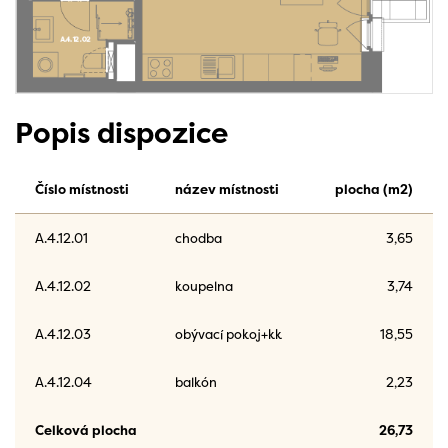
Popis dispozice
Číslo místnosti
název místnosti
plocha (m2)
A.4.12.01
chodba
3,65
A.4.12.02
koupelna
3,74
A.4.12.03
obývací pokoj+kk
18,55
A.4.12.04
balkón
2,23
Celková plocha
26,73