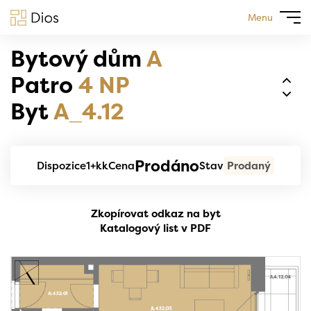
Menu
Bytový dům
A
Patro
4 NP
Byt
A_4.12
Prodáno
Dispozice
1+kk
Cena
Stav
Prodaný
Zkopírovat odkaz na byt
Katalogový list v PDF