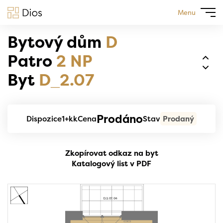
Menu
Bytový dům
D
Patro
2 NP
Byt
D_2.07
Prodáno
Dispozice
1+kk
Cena
Stav
Prodaný
Zkopírovat odkaz na byt
Katalogový list v PDF